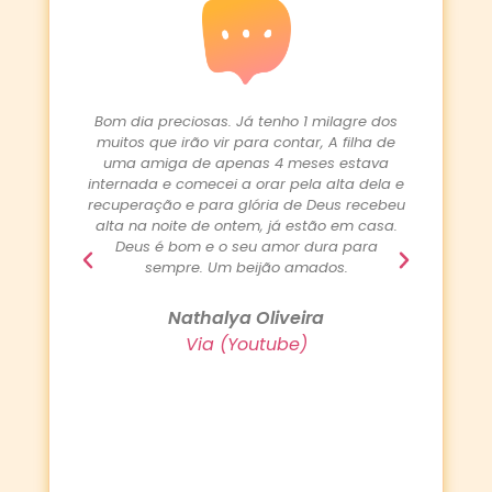
lagres
Bom dia preciosas. Já tenho 1 milagre dos
Gente, 
ação. O
muitos que irão vir para contar, A filha de
sempre
 6 anos
uma amiga de apenas 4 meses estava
tinha 
recisar
internada e comecei a orar pela alta dela e
qu
ante a
recuperação e para glória de Deus recebeu
curtin
e não
alta na noite de ontem, já estão em casa.
cor
 que a
Deus é bom e o seu amor dura para
temo
 fezes
sempre. Um beijão amados.
assi
NRA E
cono
não
melho
Nathalya Oliveira
a moeda
Jesus
Via (Youtube)
us!
bênçãos
ões e
o nosso