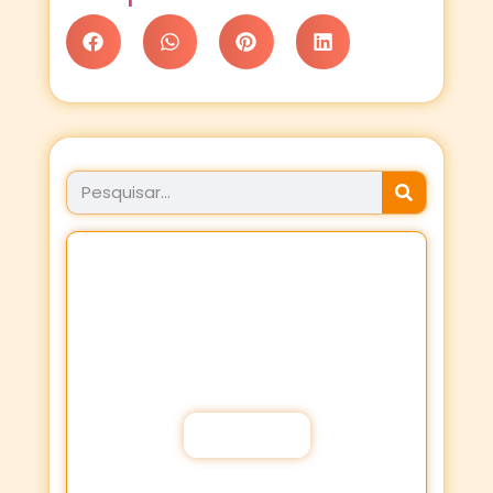
JÁ FEZ SEU PROPÓSITO
HOJE?
Fortaleça a sua Fé através dos
Propósitos de oração!
Participar