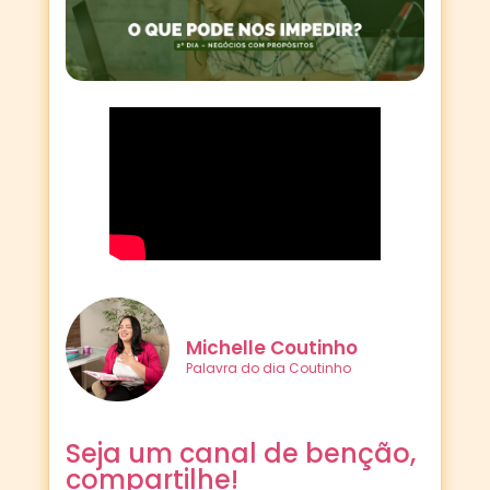
Michelle Coutinho
Palavra do dia Coutinho
Seja um canal de benção,
compartilhe!