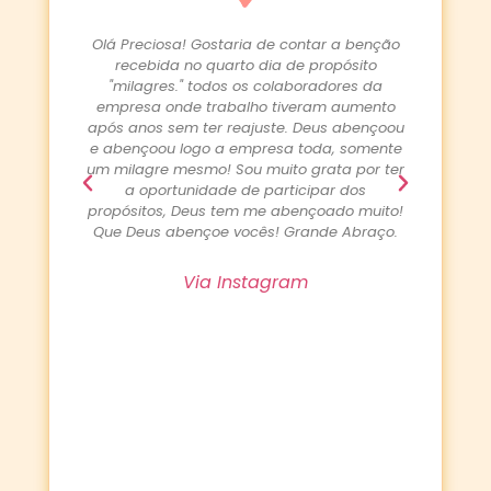
a benção
O Tudo bem? Hoje eu tive uma resposta do
Gost
ósito
propósito "A minha vida é a abençoada"
que f
res da
Orei e jejuei pela efetivação do meu marido
filho
aumento
que depois de três anos desempregado
engol
abençoou
conseguiu um emprego temporário que o
faz
 somente
deixou muito feliz Hoje ele recebeu a notícia
afl
 por ter
da efetivação. Que sua vida seja sempre
prec
dos
usada por Deus para aproximar as pessoas
moed
o muito!
Dele. Obrigada pelo direcionamento. Hoje e
Hoj
Abraço.
sempre é dia de agradecer.
G
preci
f
Via Instagram
Obrig
em 
propó