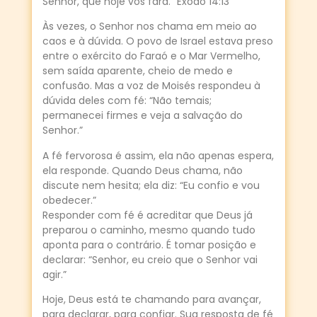
Senhor, que hoje vos fará.” Êxodo 14:13
Às vezes, o Senhor nos chama em meio ao
caos e à dúvida. O povo de Israel estava preso
entre o exército do Faraó e o Mar Vermelho,
sem saída aparente, cheio de medo e
confusão. Mas a voz de Moisés respondeu à
dúvida deles com fé: “Não temais;
permanecei firmes e veja a salvação do
Senhor.”
A fé fervorosa é assim, ela não apenas espera,
ela responde. Quando Deus chama, não
discute nem hesita; ela diz: “Eu confio e vou
obedecer.”
Responder com fé é acreditar que Deus já
preparou o caminho, mesmo quando tudo
aponta para o contrário. É tomar posição e
declarar: “Senhor, eu creio que o Senhor vai
agir.”
Hoje, Deus está te chamando para avançar,
para declarar, para confiar. Sua resposta de fé