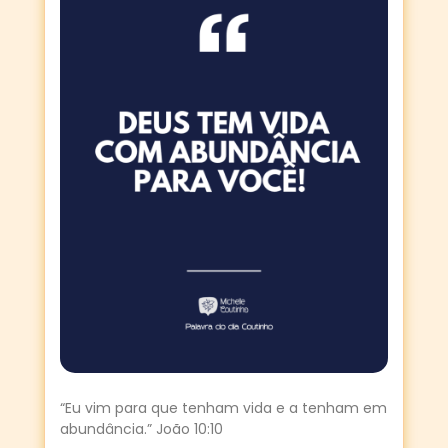
“Eu vim para que tenham vida e a tenham em
abundância.” João 10:10