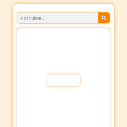
JÁ FEZ SEU PROPÓSITO
HOJE?
Fortaleça a sua Fé através dos
Propósitos de oração!
Participar