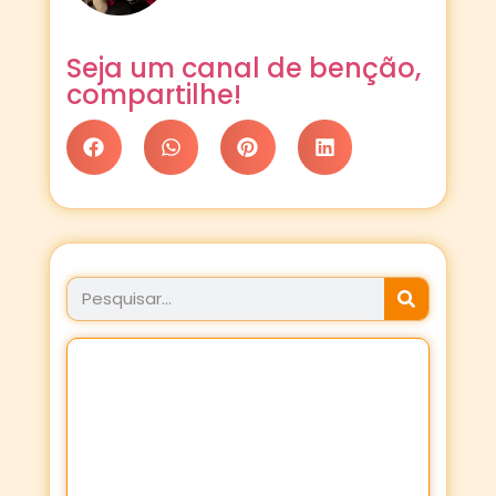
Seja um canal de benção,
compartilhe!
JÁ FEZ SEU PROPÓSITO
HOJE?
Fortaleça a sua Fé através dos
Propósitos de oração!