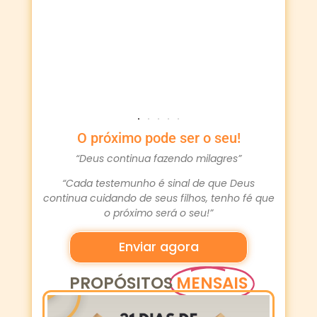
em
pro
O próximo pode ser o seu!
“Deus continua fazendo milagres”
“Cada testemunho é sinal de que Deus
continua cuidando de seus filhos, tenho fé que
o próximo será o seu!”
Enviar agora
PROPÓSITOS
MENSAIS