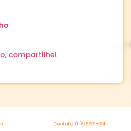
nho
o, compartilhe!
o:
Contato: (11)9.6301-0911