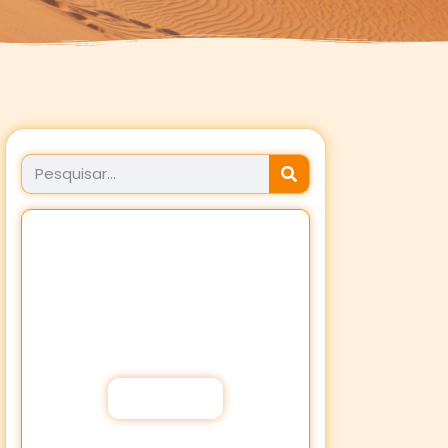
JÁ FEZ SEU PROPÓSITO
HOJE?
Fortaleça a sua Fé através dos
Propósitos de oração!
Participar