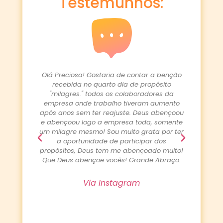
Testemunhos:
iosa! Gostaria de contar a benção
O Tudo bem? Hoje eu tive u
ida no quarto dia de propósito
propósito "A minha vida é
res." todos os colaboradores da
Orei e jejuei pela efetivaçã
 onde trabalho tiveram aumento
que depois de três anos 
 sem ter reajuste. Deus abençoou
conseguiu um emprego tem
ou logo a empresa toda, somente
deixou muito feliz Hoje ele r
e mesmo! Sou muito grata por ter
da efetivação. Que sua vid
ortunidade de participar dos
usada por Deus para aproxi
os, Deus tem me abençoado muito!
Dele. Obrigada pelo direcio
s abençoe vocês! Grande Abraço.
sempre é dia de agr
Via Instagram
Via Instagr