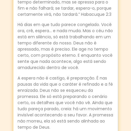
tempo determinado, mas se apressa para o
fim e não falhará; se tardar, espera-o, porque
certamente virá, não tardará.” Habacuque 2:3
Há dias em que tudo parece congelado. Você
ora, crê, espera… e nada muda. Mas o céu não
está em silêncio, só está trabalhando em um
tempo diferente do nosso. Deus não é
apressado, mas é preciso. Ele age no tempo
certo, com propósito eterno. E enquanto você
sente que nada acontece, algo está sendo
amadurecido dentro de você.
A espera não é castigo, é preparação. É nas
pausas da vida que o caráter é refinado e a fé
enraizada. Deus não se esqueceu da
promessa. Ele só está preparando o cenário
certo, os detalhes que você não vê. Ainda que
tudo pareça parado, creia: há um movimento
invisível acontecendo a seu favor. A promessa
não morreu, ela só está sendo alinhada ao
tempo de Deus.