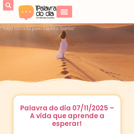
“Seja tocada pelo Espirito Santo”
Palavra do dia 07/11/2025 –
A vida que aprende a
esperar!