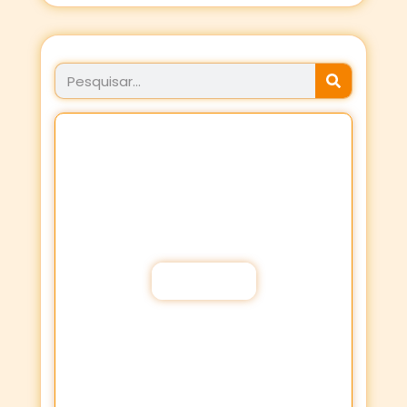
JÁ FEZ SEU PROPÓSITO
HOJE?
Fortaleça a sua Fé através dos
Propósitos de oração!
Participar