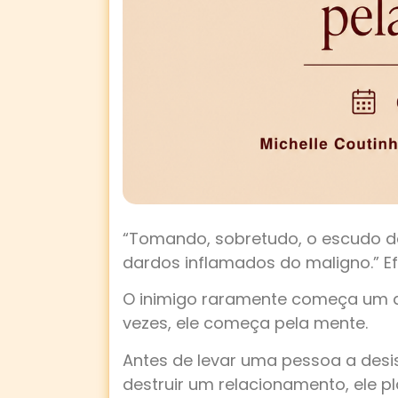
Gente, g
coisa. 
propósito
Deus. Mas
pela ma
aonde J
correria 
temos temp
assistimos
“Tomando, sobretudo, o escudo da
conosco
dardos inflamados do maligno.” Ef
coisa me
o dia co
O inimigo raramente começa um at
o
vezes, ele começa pela mente.
Antes de levar uma pessoa a desis
destruir um relacionamento, ele p