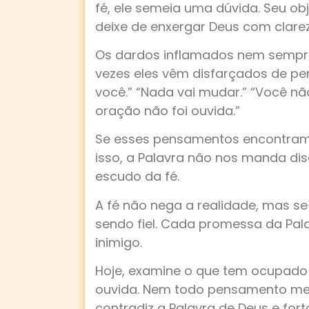
fé, ele semeia uma dúvida. Seu ob
deixe de enxergar Deus com clare
Os dardos inflamados nem sempr
vezes eles vêm disfarçados de pe
você.” “Nada vai mudar.” “Você nã
oração não foi ouvida.”
Se esses pensamentos encontram a
isso, a Palavra não nos manda di
escudo da fé.
A fé não nega a realidade, mas s
sendo fiel. Cada promessa da Pa
inimigo.
Hoje, examine o que tem ocupado
ouvida. Nem todo pensamento mer
contradiz a Palavra de Deus e for