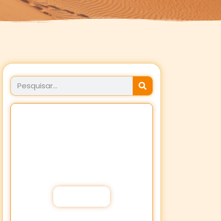
JÁ FEZ SEU PROPÓSITO
HOJE?
Fortaleça a sua Fé através dos
Propósitos de oração!
Participar