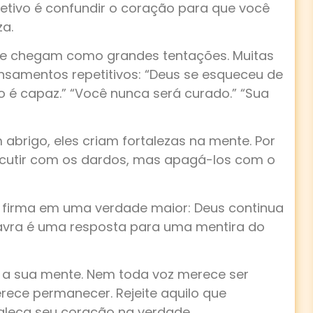
jetivo é confundir o coração para que você
za.
e chegam como grandes tentações. Muitas
nsamentos repetitivos: “Deus se esqueceu de
o é capaz.” “Você nunca será curado.” “Sua
brigo, eles criam fortalezas na mente. Por
scutir com os dardos, mas apagá-los com o
e firma em uma verdade maior: Deus continua
lavra é uma resposta para uma mentira do
 a sua mente. Nem toda voz merece ser
ece permanecer. Rejeite aquilo que
taleça seu coração na verdade.