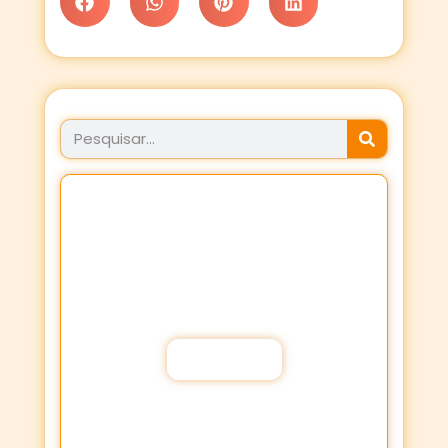
JÁ FEZ SEU PROPÓSITO
HOJE?
Fortaleça a sua Fé através dos
Propósitos de oração!
Participar