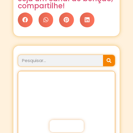
compartilhe!
JÁ FEZ SEU PROPÓSITO
HOJE?
Fortaleça a sua Fé através dos
Propósitos de oração!
Participar