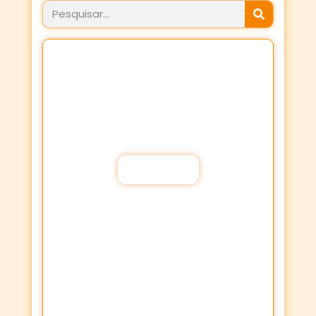
JÁ FEZ SEU PROPÓSITO
HOJE?
Fortaleça a sua Fé através dos
Propósitos de oração!
Participar