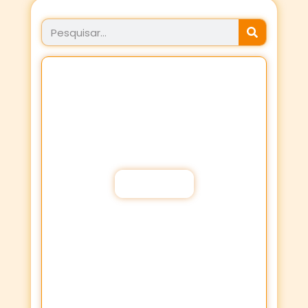
JÁ FEZ SEU PROPÓSITO
HOJE?
Fortaleça a sua Fé através dos
Propósitos de oração!
Participar