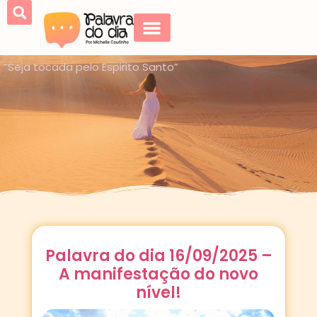
“Seja tocada pelo Espirito Santo”
Palavra do dia 16/09/2025 –
A manifestação do novo
nível!