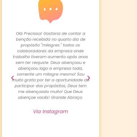
a! Gostaria de contar a
O Tudo bem? Hoje eu tive uma
ebida no quarto dia de
resposta do propósito "A minha vida 
 "milagres." todos os
a abençoada" Orei e jejuei pela
ores da empresa onde
efetivação do meu marido que depoi
veram aumento após anos
de três anos desempregado
ajuste. Deus abençoou e
conseguiu um emprego temporário
logo a empresa toda,
que o deixou muito feliz Hoje ele
m milagre mesmo! Sou
recebeu a notícia da efetivação. Que
por ter a oportunidade de
sua vida seja sempre usada por Deu
dos propósitos, Deus tem
para aproximar as pessoas Dele.
oado muito! Que Deus
Obrigada pelo direcionamento. Hoje 
ocês! Grande Abraço.
sempre é dia de agradecer.
a Instagram
Via Instagram