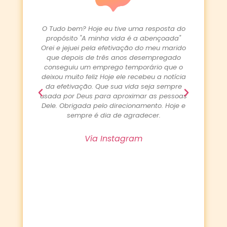
 benção
O Tudo bem? Hoje eu tive uma resposta do
Gosta
sito
propósito "A minha vida é a abençoada"
que fo
es da
Orei e jejuei pela efetivação do meu marido
filho 
umento
que depois de três anos desempregado
engoli
bençoou
conseguiu um emprego temporário que o
fazer
somente
deixou muito feliz Hoje ele recebeu a notícia
afli
por ter
da efetivação. Que sua vida seja sempre
preci
os
usada por Deus para aproximar as pessoas
moeda
 muito!
Dele. Obrigada pelo direcionamento. Hoje e
Hoje
braço.
sempre é dia de agradecer.
GL
precis
fo
Via Instagram
Obriga
em n
propós