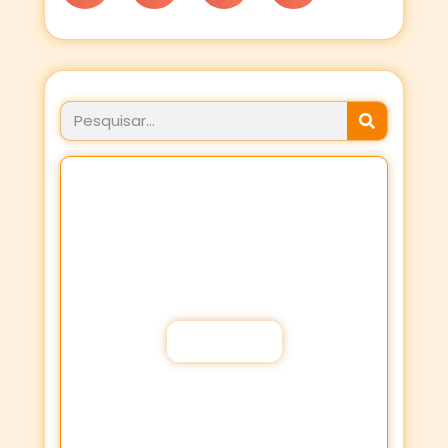
JÁ FEZ SEU PROPÓSITO
HOJE?
Fortaleça a sua Fé através dos
Propósitos de oração!
Participar