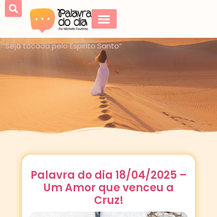
“Seja tocada pelo Espirito Santo”
Palavra do dia 18/04/2025 –
Um Amor que venceu a
Cruz!