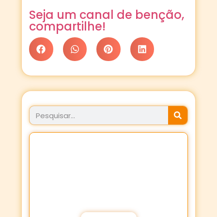
Seja um canal de benção,
compartilhe!
JÁ FEZ SEU PROPÓSITO
HOJE?
Fortaleça a sua Fé através dos
Propósitos de oração!