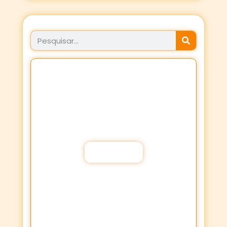
JÁ FEZ SEU PROPÓSITO
HOJE?
Fortaleça a sua Fé através dos
Propósitos de oração!
Participar