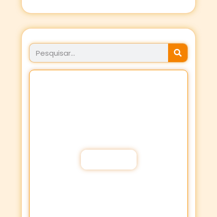
JÁ FEZ SEU PROPÓSITO
HOJE?
Fortaleça a sua Fé através dos
Propósitos de oração!
Participar