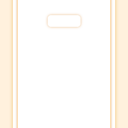
Fortaleça a sua Fé através dos
Propósitos de oração!
Participar