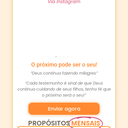
Via Instagram
Obri
em 
prop
O próximo pode ser o seu!
“Deus continua fazendo milagres”
“Cada testemunho é sinal de que Deus
continua cuidando de seus filhos, tenho fé que
o próximo será o seu!”
Enviar agora
PROPÓSITOS
MENSAIS