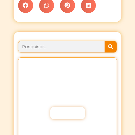
JÁ FEZ SEU PROPÓSITO
HOJE?
Fortaleça a sua Fé através dos
Propósitos de oração!
Participar