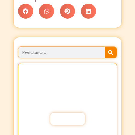
JÁ FEZ SEU PROPÓSITO
HOJE?
Fortaleça a sua Fé através dos
Propósitos de oração!
Participar