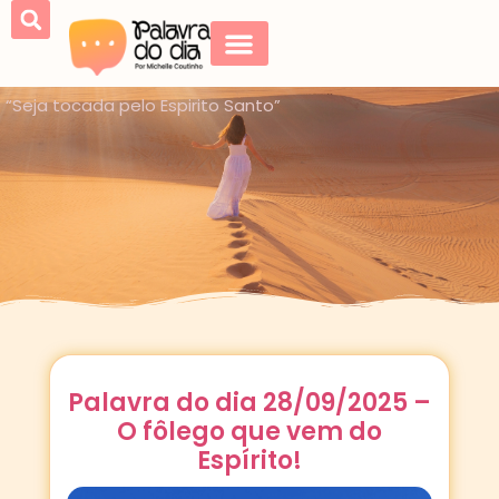
“Seja tocada pelo Espirito Santo”
Palavra do dia 28/09/2025 –
O fôlego que vem do
Espírito!