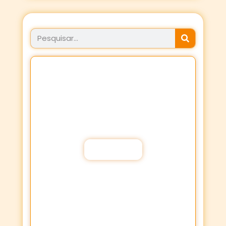
JÁ FEZ SEU PROPÓSITO
HOJE?
Fortaleça a sua Fé através dos
Propósitos de oração!
Participar