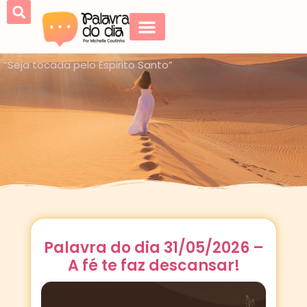
“Seja tocada pelo Espirito Santo”
Palavra do dia 31/05/2026 –
A fé te faz descansar!