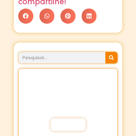
compartilhe!
JÁ FEZ SEU PROPÓSITO
HOJE?
Fortaleça a sua Fé através dos
Propósitos de oração!
Participar